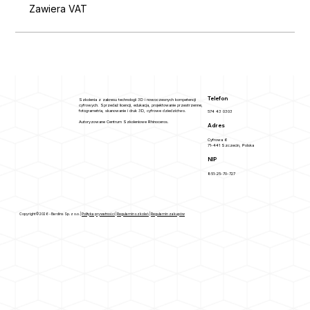
Zawiera VAT
Telefon
Szkolenia z zakresu technologii 3D i nowoczesnych kompetencji
cyfrowych. Sprzedaż licencji, edukacja, projektowanie przestrzenne,
fotogrametria, skanowanie i druk 3D, cyfrowe dziedzictwo.
574 43 0303
Autoryzowane Centrum Szkoleniowe Rhinoceros.
Adres
Cyfrowa 6
71-441 Szczecin, Polska
NIP
851-25-70-727
Copyright © 2026 - Bardins Sp. z o.o. |
Polityka prywatności
|
Regulamin szkoleń
|
Regulamin zakupów