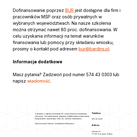
Dofinansowanie poprzez 
BUR
 jest dostępne dla firm i 
pracowników MŚP oraz osób prywatnych w 
wybranych województwach. Na nasze szkolenia 
można otrzymać nawet 80 proc. dofinansowania. W 
celu uzyskania informacji na temat warunków 
finansowania lub pomocy przy składaniu wniosku, 
prosimy o kontakt pod adresem 
bur@bardins.pl
. 
Informacje dodatkowe
Masz pytania? Zadzwoń pod numer 574 43 0303 lub 
napisz
 wiadomość
.
Telefon
Szkolenia z zakresu technologii 3D i nowoczesnych kompetencji
cyfrowych. Sprzedaż licencji, edukacja, projektowanie przestrzenne,
fotogrametria, skanowanie i druk 3D, cyfrowe dziedzictwo.
574 43 0303
Autoryzowane Centrum Szkoleniowe Rhinoceros.
Adres
Cyfrowa 6
71-441 Szczecin, Polska