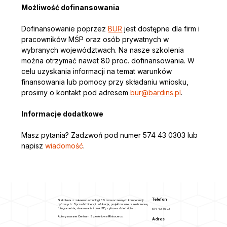
Możliwość dofinansowania
Dofinansowanie poprzez 
BUR
 jest dostępne dla firm i 
pracowników MŚP oraz osób prywatnych w 
wybranych województwach. Na nasze szkolenia 
można otrzymać nawet 80 proc. dofinansowania. W 
celu uzyskania informacji na temat warunków 
finansowania lub pomocy przy składaniu wniosku, 
prosimy o kontakt pod adresem 
bur@bardins.pl
. 
Informacje dodatkowe
Masz pytania? Zadzwoń pod numer 574 43 0303 lub 
napisz
 wiadomość
.
Telefon
Szkolenia z zakresu technologii 3D i nowoczesnych kompetencji
cyfrowych. Sprzedaż licencji, edukacja, projektowanie przestrzenne,
fotogrametria, skanowanie i druk 3D, cyfrowe dziedzictwo.
574 43 0303
Autoryzowane Centrum Szkoleniowe Rhinoceros.
Adres