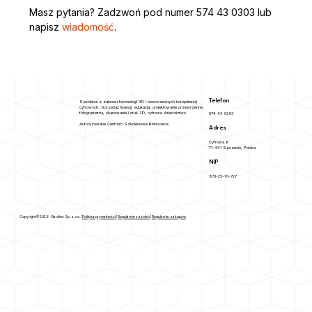
Masz pytania? Zadzwoń pod numer 574 43 0303 lub 
napisz
 wiadomość
.
Telefon
Szkolenia z zakresu technologii 3D i nowoczesnych kompetencji
cyfrowych. Sprzedaż licencji, edukacja, projektowanie przestrzenne,
fotogrametria, skanowanie i druk 3D, cyfrowe dziedzictwo.
574 43 0303
Autoryzowane Centrum Szkoleniowe Rhinoceros.
Adres
Cyfrowa 6
71-441 Szczecin, Polska
NIP
851-25-70-727
Copyright © 2026 - Bardins Sp. z o.o. |
Polityka prywatności
|
Regulamin szkoleń
|
Regulamin zakupów