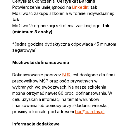
Certyfikat ukończenia: 
Certyfikat Bardins
Potwierdzenie umiejętności na 
LinkedIn
: 
tak
Możliwość zakupu szkolenia w formie indywidualnej: 
tak
Możliwość organizacji szkolenia zamkniętego: 
tak 
(minimum 3 osoby)
*(jedna godzina dydaktyczna odpowiada 45 minutom 
zegarowym)
Możliwość dofinansowania
Dofinansowanie poprzez 
BUR
 jest dostępne dla firm i 
pracowników MŚP oraz osób prywatnych w 
wybranych województwach. Na nasze szkolenia 
można otrzymać nawet 80 proc. dofinansowania. W 
celu uzyskania informacji na temat warunków 
finansowania lub pomocy przy składaniu wniosku, 
prosimy o kontakt pod adresem 
bur@bardins.pl
. 
Informacje dodatkowe