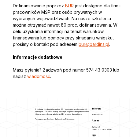
Dofinansowanie poprzez 
BUR
 jest dostępne dla firm i 
pracowników MŚP oraz osób prywatnych w 
wybranych województwach. Na nasze szkolenia 
można otrzymać nawet 80 proc. dofinansowania. W 
celu uzyskania informacji na temat warunków 
finansowania lub pomocy przy składaniu wniosku, 
prosimy o kontakt pod adresem 
bur@bardins.pl
. 
Informacje dodatkowe
Masz pytania? Zadzwoń pod numer 574 43 0303 lub 
napisz
 wiadomość
.
Telefon
Szkolenia z zakresu technologii 3D i nowoczesnych kompetencji
cyfrowych. Sprzedaż licencji, edukacja, projektowanie przestrzenne,
fotogrametria, skanowanie i druk 3D, cyfrowe dziedzictwo.
574 43 0303
Autoryzowane Centrum Szkoleniowe Rhinoceros.
Adres
Cyfrowa 6
71-441 Szczecin, Polska
NIP