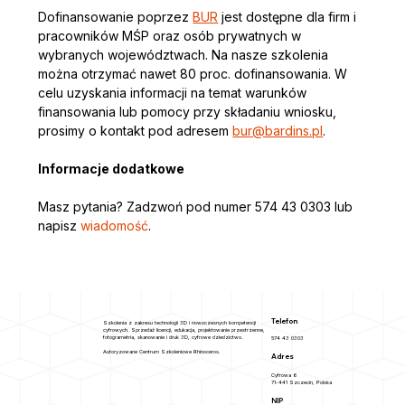
Dofinansowanie poprzez 
BUR
 jest dostępne dla firm i 
pracowników MŚP oraz osób prywatnych w 
wybranych województwach. Na nasze szkolenia 
można otrzymać nawet 80 proc. dofinansowania. W 
celu uzyskania informacji na temat warunków 
finansowania lub pomocy przy składaniu wniosku, 
prosimy o kontakt pod adresem 
bur@bardins.pl
. 
Informacje dodatkowe
Masz pytania? Zadzwoń pod numer 574 43 0303 lub 
napisz
 wiadomość
.
Telefon
Szkolenia z zakresu technologii 3D i nowoczesnych kompetencji
cyfrowych. Sprzedaż licencji, edukacja, projektowanie przestrzenne,
fotogrametria, skanowanie i druk 3D, cyfrowe dziedzictwo.
574 43 0303
Autoryzowane Centrum Szkoleniowe Rhinoceros.
Adres
Cyfrowa 6
71-441 Szczecin, Polska
NIP