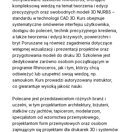
kompleksową wiedzę na temat tworzenia i edycji 
precyzyjnych oraz swobodnych modeli 3D NURBS – 
standardu w technologii CAD 3D. Kurs obejmuje 
systematyczne omówienie interfejsu użytkownika, 
dostępu do poleceń, technik precyzyjnego kreślenia, 
a także tworzenia i edycji krzywych, powierzchni i 
brył. Poruszane są również zagadnienia dotyczące 
wstępnej wizualizacji i prezentacji projektów oraz 
przygotowania modeli do druku 3D. Szkolenie jest 
dedykowane zarówno osobom początkującym w 
programie Rhinoceros, jak i tym, którzy chcą 
odświeżyć lub uzupełnić swoją wiedzę, np. 
samoukom. Kurs prowadzi autoryzowany instruktor, 
co gwarantuje wysoką jakość nauki.
Polecane jest przedstawicielom różnych branż i 
uczelni, w tym projektantom architektury, biżuterii, 
statków czy jachtów, tapicerom, modelarzom, 
specjalistom od wzornictwa przemysłowego, 
projektantom form przemysłowych oraz osobom 
zajmującym się projektami dla drukarek 3D i systemów 