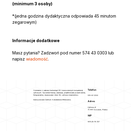
(minimum 3 osoby)
*(jedna godzina dydaktyczna odpowiada 45 minutom 
zegarowym)
Informacje dodatkowe
Masz pytania? Zadzwoń pod numer 574 43 0303 lub 
napisz
 wiadomość
.
Telefon
Szkolenia z zakresu technologii 3D i nowoczesnych kompetencji
cyfrowych. Sprzedaż licencji, edukacja, projektowanie przestrzenne,
fotogrametria, skanowanie i druk 3D, cyfrowe dziedzictwo.
574 43 0303
Autoryzowane Centrum Szkoleniowe Rhinoceros.
Adres
Cyfrowa 6
71-441 Szczecin, Polska
NIP
851-25-70-727