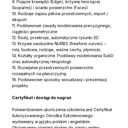
9. Pojęcie krawędzi (Edge), krzywej tworzącej 
(Isoparms) i ścianki powierzchni (Faces)
10. Rodzaje zapisu plików przestrzennych, import / 
eksport
11. Podstawowe zasady modelowania precyzyjnego, 
ciągłości geometryczne
12. Rzuty, przekroje, automatyczne rysunki 2D.
13. Krzywe swobodne NURBS (freeform curves) – 
rola, budowa, rodzaje, ważne cechy, płynność.
14. Kształty organiczne. Podstawy modelowania SubD 
oraz automatycznej retopologii.
15. Rozwijanie przestrzennych powierzchni 
rozwijalnych na płaszczyznę.
16. Podstawowe sposoby wizualizacji i prezentacji 
projektu.
Certyfikat i dostęp do nagrań
Potwierdzeniem ukończenia szkolenia jest Certyfikat 
Autoryzowanego Ośrodka Szkoleniowego 
wystawiany w języku polskim i angielskim. 
Otrzymujemy również dostęp do zapisu wideo 