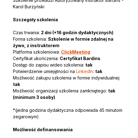
Szkolenie prowadzi Autoryzowany Instruktor Bardins - 
Karol Burzyński
Szczegóły szkolenia
Czas trwania: 
2 dni (*16 godzin dydaktycznych)
Forma szkolenia: 
Szkolenie w formie zdalnej na 
żywo, z instruktorem
Platforma szkoleniowa: 
ClickMeeting
Certyfikat ukończenia: 
Certyfikat Bardins
Dostęp do zapisu wideo szkolenia: 
tak
Potwierdzenie umiejętności na 
LinkedIn
: 
tak
Możliwość zakupu szkolenia w formie indywidualnej: 
tak
Możliwość organizacji szkolenia zamkniętego: 
tak 
(minimum 3 osoby)
*(jedna godzina dydaktyczna odpowiada 45 minutom 
zegarowym)
Możliwość dofinansowania