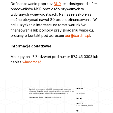
Dofinansowanie poprzez 
BUR
 jest dostępne dla firm i 
pracowników MŚP oraz osób prywatnych w 
wybranych województwach. Na nasze szkolenia 
można otrzymać nawet 80 proc. dofinansowania. W 
celu uzyskania informacji na temat warunków 
finansowania lub pomocy przy składaniu wniosku, 
prosimy o kontakt pod adresem 
bur@bardins.pl
. 
Informacje dodatkowe
Masz pytania? Zadzwoń pod numer 574 43 0303 lub 
napisz
 wiadomość
.
Telefon
Szkolenia z zakresu technologii 3D i nowoczesnych kompetencji
cyfrowych. Sprzedaż licencji, edukacja, projektowanie przestrzenne,
fotogrametria, skanowanie i druk 3D, cyfrowe dziedzictwo.
574 43 0303
Autoryzowane Centrum Szkoleniowe Rhinoceros.
Adres
Cyfrowa 6
71-441 Szczecin, Polska
NIP