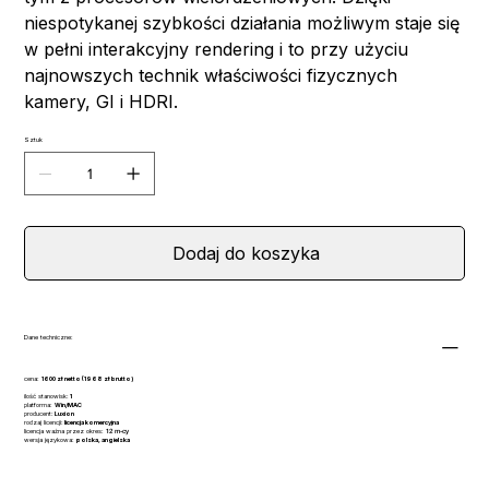
niespotykanej szybkości działania możliwym staje się
w pełni interakcyjny rendering i to przy użyciu
najnowszych technik właściwości fizycznych
kamery, GI i HDRI.
Sztuk
Dodaj do koszyka
Dane techniczne:
cena:
1600 zł netto (1968 zł brutto)
ilość stanowisk:
1
platforma:
Win/MAC
producent:
Luxion
rodzaj licencji:
licencja komercyjna
licencja ważna przez okres:
12 m-cy
wersja językowa:
polska, angielska