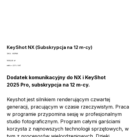
KeyShot NX (Subskrypcja na 12 m-cy)
SKU
SKU:
KEYNX
KEYNX
Cena
1600,00 zł
netto + 23% VAT
Dodatek komunikacyjny do NX i KeyShot
2025 Pro, subskrypcja na 12 m-cy.
Keyshot jest silnikiem renderującym czwartej
generacji, pracującym w czasie rzeczywistym. Praca
w programie przypomina sesję w profesjonalnym
studio fotograficznym. Program całymi garściami
korzysta z najnowszych technologii sprzętowych, w
tym z procesorów wielordzeniowych. Dzięki