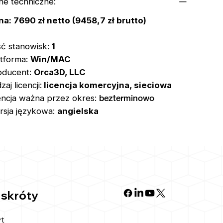
ne techniczne:
na: 7690 zł netto (9458,7 zł brutto)
ść stanowisk:
1
atforma:
Win/MAC
oducent:
Orca3D, LLC
zaj licencji:
licencja komercyjna, sieciowa
bezterminowo
cencja ważna przez okres:
rsja językowa:
angielska
 skróty
rt