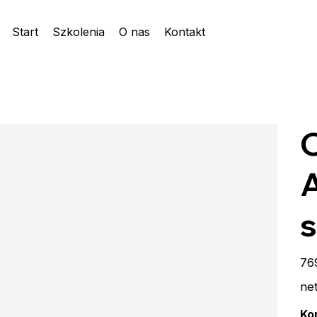
Start
Szkolenia
O nas
Kontakt
A
s
Cen
76
ne
Ko