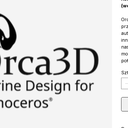
(w
Or
pr
aut
inn
na
mod
po
Sz