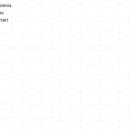
olenia
as
takt