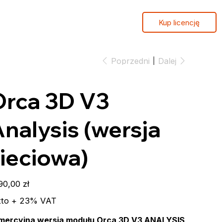
Kup licencję
Poprzedni
Dalej
Orca 3D V3
nalysis (wersja
ieciowa)
a
90,00 zł
tto + 23% VAT
mercyjna wersja modułu Orca 3D V3 ANALYSIS