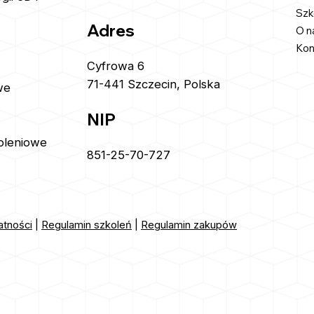
Szk
Adres
O n
Kon
Cyfrowa 6
71-441 Szczecin, Polska
we
NIP
oleniowe
851-25-70-727
atności
|
Regulamin szkoleń
|
Regulamin zakupów