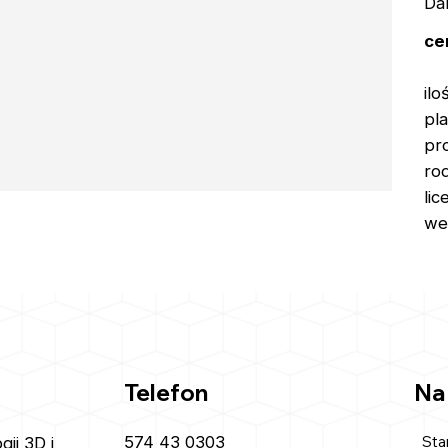
Da
ce
ilo
pl
pr
rod
li
we
Telefon
Na
574 43 0303
Sta
ii 3D i